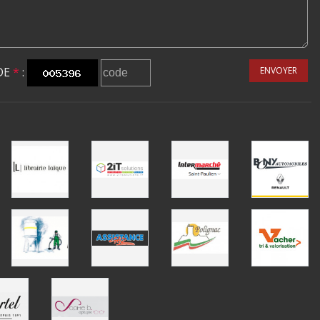
DE
*
:
ENVOYER