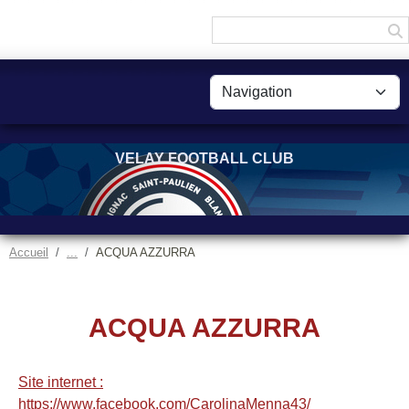
Panneau de gestion des cookies
VELAY FOOTBALL CLUB
Accueil
ACQUA AZZURRA
ACQUA AZZURRA
Site internet :
https://www.facebook.com/CarolinaMenna43/