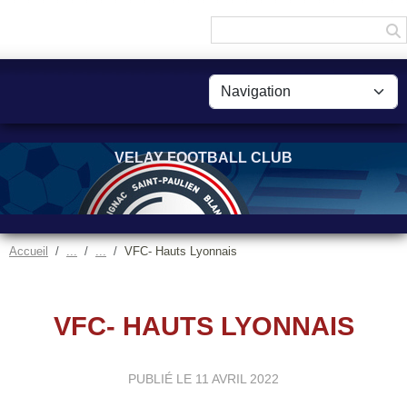
Panneau de gestion des cookies
VELAY FOOTBALL CLUB
Accueil
VFC- Hauts Lyonnais
VFC- HAUTS LYONNAIS
PUBLIÉ LE
11 AVRIL 2022