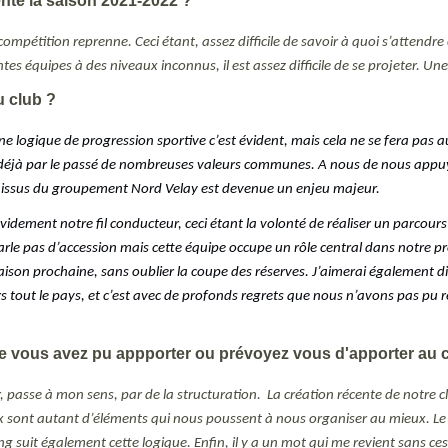
nte la saison 2021-2022 ?
 compétition reprenne. Ceci étant, assez difficile de savoir à quoi s’attend
tes équipes à des niveaux inconnus, il est assez difficile de se projeter. Une
u club ?
 logique de progression sportive c’est évident, mais cela ne se fera pas au 
t déjà par le passé de nombreuses valeurs communes. A nous de nous appuye
nes issus du groupement Nord Velay est devenue un enjeu majeur.
évidement notre fil conducteur, ceci étant la volonté de réaliser un parcou
le pas d’accession mais cette équipe occupe un rôle central dans notre proje
ison prochaine, sans oublier la coupe des réserves. J’aimerai également dir
rs tout le pays, et c’est avec de profonds regrets que nous n’avons pas pu 
ue vous avez pu appporter ou prévoyez vous d'apporter au 
sse à mon sens, par de la structuration. La création récente de notre club,
ux sont autant d’éléments qui nous poussent à nous organiser au mieux. Le 
soring suit également cette logique. Enfin, il y a un mot qui me revient sa