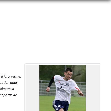
s à long terme.
ituation dans
maximum la
nt partie de