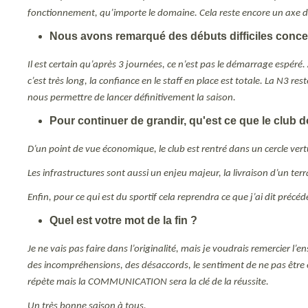
fonctionnement, qu’importe le domaine. Cela reste encore un axe 
Nous avons remarqué des débuts difficiles concer
Il est certain qu’après 3 journées, ce n’est pas le démarrage espéré
c’est très long, la confiance en le staff en place est totale. La N3 r
nous permettre de lancer définitivement la saison.
Pour continuer de grandir, qu'est ce que le club doi
D’un point de vue économique, le club est rentré dans un cercle vertu
Les infrastructures sont aussi un enjeu majeur, la livraison d’un ter
Enfin, pour ce qui est du sportif cela reprendra ce que j’ai dit préc
Quel est votre mot de la fin ?
Je ne vais pas faire dans l’originalité, mais je voudrais remercier l’e
des incompréhensions, des désaccords, le sentiment de ne pas être éc
répète mais la COMMUNICATION sera la clé de la réussite.
Un très bonne saison à tous.