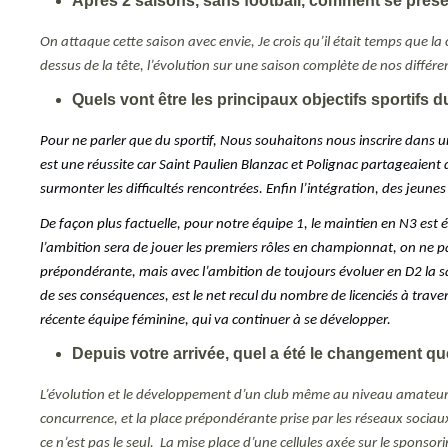
Après 2 saisons, sans football, comment se prése
On attaque cette saison avec envie, Je crois qu’il était temps que la
dessus de la tête, l’évolution sur une saison complète de nos différen
Quels vont être les principaux objectifs sportifs d
Pour ne parler que du sportif, Nous souhaitons nous inscrire dans une
est une réussite car Saint Paulien Blanzac et Polignac partageaien
surmonter les difficultés rencontrées. Enfin l’intégration, des jeu
De façon plus factuelle, pour notre équipe 1, le maintien en N3 est 
l’ambition sera de jouer les premiers rôles en championnat, on ne par
prépondérante, mais avec l’ambition de toujours évoluer en D2 la sa
de ses conséquences, est le net recul du nombre de licenciés à trave
récente équipe féminine, qui va continuer à se développer.
Depuis votre arrivée, quel a été le changement q
L’évolution et le développement d’un club même au niveau amateur, pa
concurrence, et la place prépondérante prise par les réseaux socia
ce n’est pas le seul. La mise place d’une cellules axée sur le spon