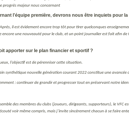
de progrès majeur nous concernant
nant l'équipe première, devrons nous être inquiets pour l
. Après, il est évidement encore trop tôt pour tirer quelconques enseigneme
este encore une nouveauté pour le club, et un point journalier est fait afin 
t apporter sur le plan financier et sportif ?
eux, l’objectif est de pérenniser cette situation.
rain synthétique nouvelle génération courant 2022 constitue une avancée colo
édemment : continuer de grandir et progresser tout en préservant notre ident
nsemble des membres du clubs (joueurs, dirigeants, supporteurs), le VFC est un
outé voir même compris, mais j’invite sincèrement chacun à se faire entend