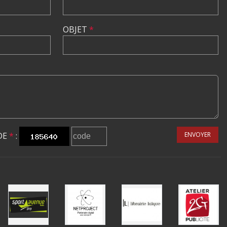
OBJET
*
DE
*
:
ENVOYER